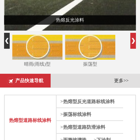
热熔反光涂料
晴雨(雨线)型
振荡型
产品快速导航
更多>>
>热熔型反光道路标线涂料
>振荡标线涂料
热熔型道路标线涂料
>热熔型道路防滑涂料
彩色防滑路面
>面撒玻璃珠
>下涂剂