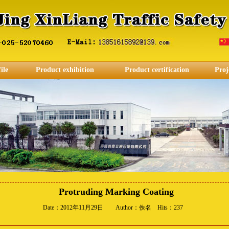
ile
Product exhibition
Product certification
Proj
Protruding Marking Coating
Date：2012年11月29日 Author：佚名 Hits：
237